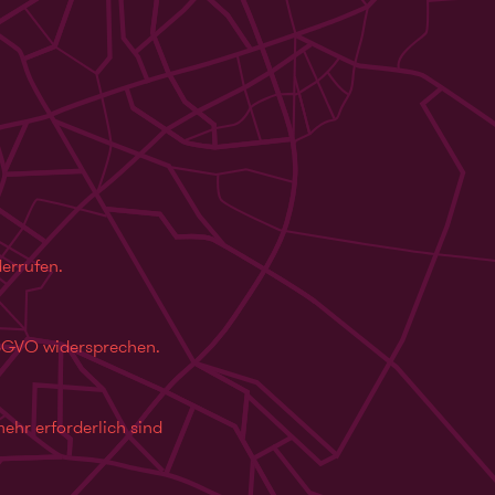
derrufen.
DSGVO widersprechen.
ehr erforderlich sind