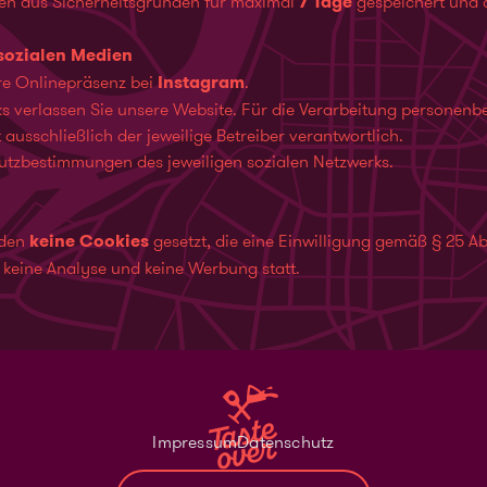
den aus Sicherheitsgründen für maximal
7 Tage
gespeichert und 
sozialen Medien
re Onlinepräsenz bei
Instagram
.
ks verlassen Sie unsere Website. Für die Verarbeitung personen
 ausschließlich der jeweilige Betreiber verantwortlich.
utzbestimmungen des jeweiligen sozialen Netzwerks.
rden
keine Cookies
gesetzt, die eine Einwilligung gemäß § 25 Ab
, keine Analyse und keine Werbung statt.
Impressum
Datenschutz