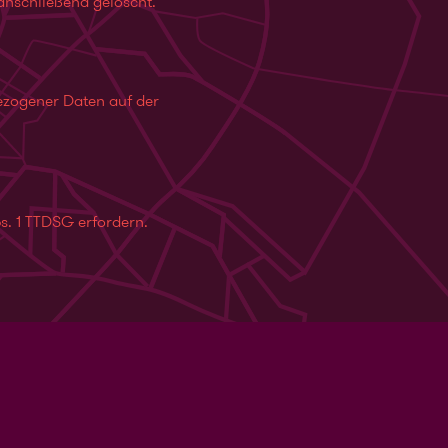
anschließend gelöscht.
bezogener Daten auf der
s. 1 TTDSG erfordern.