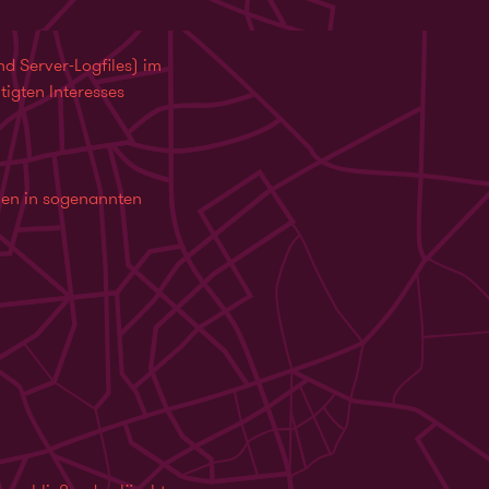
d Server-Logfiles) im
igten Interesses
nen in sogenannten