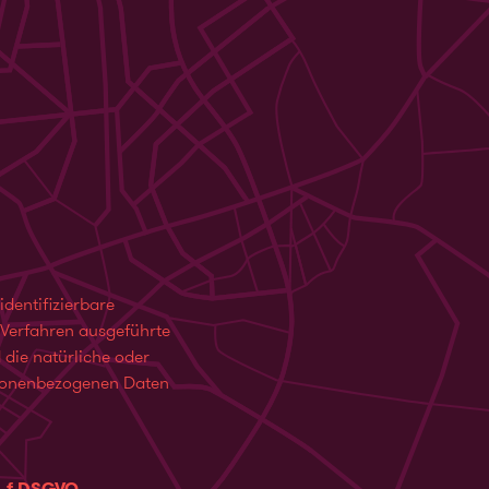
identifizierbare
r Verfahren ausgeführte
die natürliche oder
ersonenbezogenen Daten
it. f DSGVO