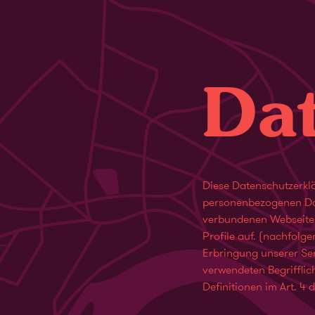
Da
Diese Datenschutzerklä
personenbezogenen Dat
verbundenen Webseiten,
Profile auf. (nachfol
Erbringung unserer Ser
verwendeten Begrifflich
Definitionen im Art. 