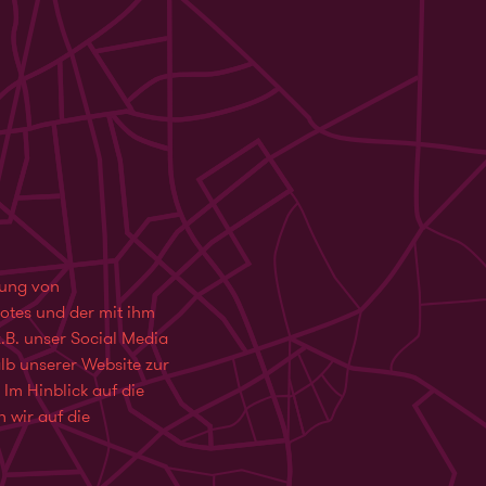
tung von
otes und der mit ihm
.B. unser Social Media
lb unserer Website zur
Im Hinblick auf die
n wir auf die