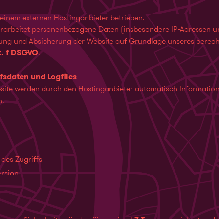
 einem externen Hostinganbieter betrieben.
rarbeitet personenbezogene Daten (insbesondere IP-Adressen un
lung und Absicherung der Website auf Grundlage unseres berecht
it. f DSGVO
.
fsdaten und Logfiles
bsite werden durch den Hostinganbieter automatisch Informatio
n.
des Zugriffs
ersion