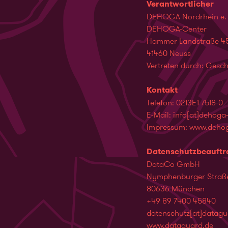
Verantwortlicher
DEHOGA Nordrhein e. 
DEHOGA-Center
Hammer Landstraße 4
41460 Neuss
Vertreten durch: Gesch
Kontakt
Telefon: 0213E1 7518-0
E-Mail:
info​[at]​dehoga
Impressum:
www.dehog
Datenschutzbeauftr
DataCo GmbH
Nymphenburger Straß
80636 München
+49 89 7400 45840
datenschutz​[at]​datag
www.dataguard.de