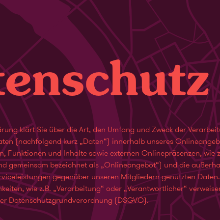
tenschutz
rung klärt Sie über die Art, den Umfang und Zweck der Verarbei
en (nachfolgend kurz „Daten“) innerhalb unseres Onlineangeb
 Funktionen und Inhalte sowie externen Onlinepräsenzen, wie z
gend gemeinsam bezeichnet als „Onlineangebot“) und die außerha
viceleistungen gegenüber unseren Mitgliedern genutzten Daten. 
keiten, wie z.B. „Verarbeitung“ oder „Verantwortlicher“ verweise
4 der Datenschutzgrundverordnung (DSGVO).