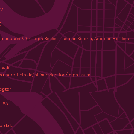
V.
5
äftsführer Christoph Becker, Thomas Kolaric, Andreas Höffken
-nr.de
a-nordrhein.de/hilfsnavigation/impressum
agter
e 86
uard.de