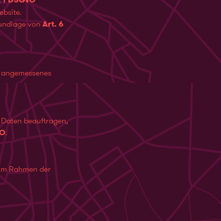
ebsite.
Grundlage von
Art. 6
o angemessenes
r Daten beauftragen,
VO
.
s im Rahmen der