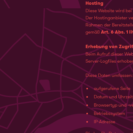
Hosting
Diese Website wird bei
Der Hostinganbieter ve
Rahmen der Bereitstel
gemäß
Art. 6 Abs. 1 l
Erhebung von Zugrif
Beim Aufruf dieser We
Server-Logfiles erhobe
Diese Daten umfassen:
aufgerufene Seite
Datum und Uhrzeit 
Browsertyp und -v
Betriebssystem
IP-Adresse