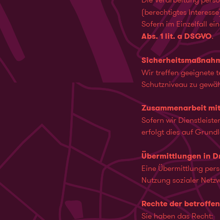
(berechtigtes Interesse
Sofern im Einzelfall ei
Abs. 1 lit. a DSGVO
.
Sicherheitsmaßnah
Wir treffen geeignete
Schutzniveau zu gewäh
Zusammenarbeit mit
Sofern wir Dienstleist
erfolgt dies auf Grun
Übermittlungen in Dr
Eine Übermittlung pers
Nutzung sozialer Netzw
Rechte der betroffe
Sie haben das Recht: