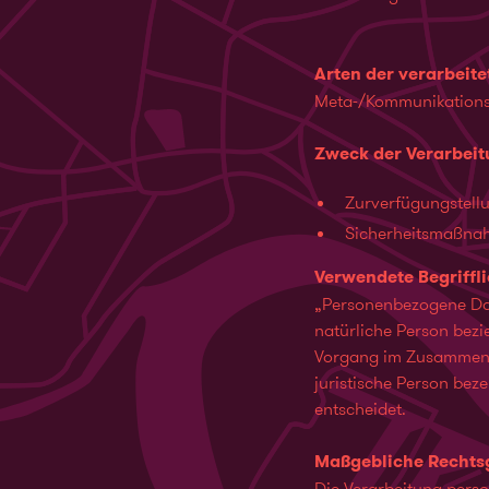
Arten der verarbeit
Meta-/Kommunikationsd
Zweck der Verarbei
Zurverfügungstellu
Sicherheitsmaßna
Verwendete Begriffl
„Personenbezogene Daten
natürliche Person bezi
Vorgang im Zusammenha
juristische Person bez
entscheidet.
Maßgebliche Rechts
Die Verarbeitung pers